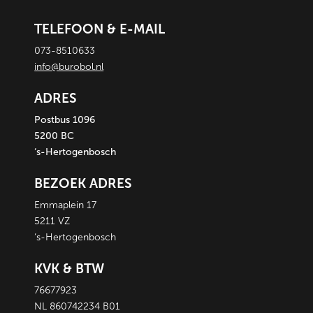
TELEFOON & E-MAIL
073-8510633
info@burobol.nl
ADRES
Postbus 1096
5200 BC
‘s-Hertogenbosch
BEZOEK ADRES
Emmaplein 17
5211 VZ
‘s-Hertogenbosch
KVK & BTW
76677923
NL 860742234 B01