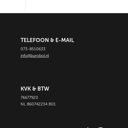
TELEFOON & E-MAIL
073-8510633
info@burobol.nl
KVK & BTW
76677923
NL 860742234 B01