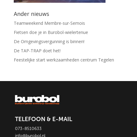
Ander nieuws
Teamweekend Membre-sur-Semois
Fietsen doe je in Burobol-wielertenue
De Omgevingsvergunning is binnen!
De TAP-TRAP doet het!
Feestelijke start werkzaamheden centrum Tegelen
TELEFOON & E-MAIL
073-8510633
info@burobol.nl