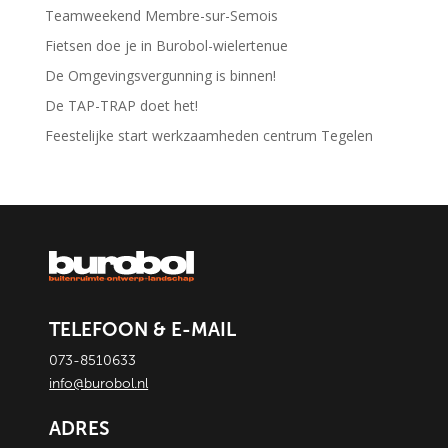
Teamweekend Membre-sur-Semois
Fietsen doe je in Burobol-wielertenue
De Omgevingsvergunning is binnen!
De TAP-TRAP doet het!
Feestelijke start werkzaamheden centrum Tegelen
TELEFOON & E-MAIL
073-8510633
info@burobol.nl
ADRES