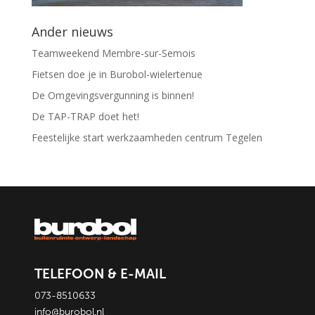
Ander nieuws
Teamweekend Membre-sur-Semois
Fietsen doe je in Burobol-wielertenue
De Omgevingsvergunning is binnen!
De TAP-TRAP doet het!
Feestelijke start werkzaamheden centrum Tegelen
TELEFOON & E-MAIL
073-8510633
info@burobol.nl