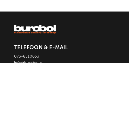
TELEFOON & E-MAIL
073-8510633
info@burobol.nl
ADRES
Postbus 1096
5200 BC
‘s-Hertogenbosch
BEZOEK ADRES
Emmaplein 17
5211 VZ