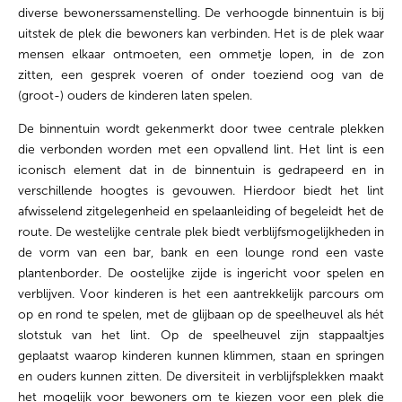
diverse bewonerssamenstelling. De verhoogde binnentuin is bij
uitstek de plek die bewoners kan verbinden. Het is de plek waar
mensen elkaar ontmoeten, een ommetje lopen, in de zon
zitten, een gesprek voeren of onder toeziend oog van de
(groot-) ouders de kinderen laten spelen.
De binnentuin wordt gekenmerkt door twee centrale plekken
die verbonden worden met een opvallend lint. Het lint is een
iconisch element dat in de binnentuin is gedrapeerd en in
verschillende hoogtes is gevouwen. Hierdoor biedt het lint
afwisselend zitgelegenheid en spelaanleiding of begeleidt het de
route. De westelijke centrale plek biedt verblijfsmogelijkheden in
de vorm van een bar, bank en een lounge rond een vaste
plantenborder. De oostelijke zijde is ingericht voor spelen en
verblijven. Voor kinderen is het een aantrekkelijk parcours om
op en rond te spelen, met de glijbaan op de speelheuvel als hét
slotstuk van het lint. Op de speelheuvel zijn stappaaltjes
geplaatst waarop kinderen kunnen klimmen, staan en springen
en ouders kunnen zitten. De diversiteit in verblijfsplekken maakt
het mogelijk voor bewoners om te kiezen voor een plek die