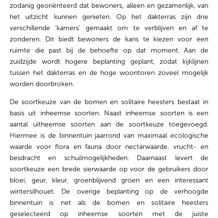
zodanig georiënteerd dat bewoners, alleen en gezamenlijk, van
het uitzicht kunnen genieten. Op het dakterras zijn drie
verschillende ‘kamers’ gemaakt om te verblijven en af te
zonderen. Dit biedt bewoners de kans te kiezen voor een
ruimte die past bij de behoefte op dat moment. Aan de
zuidzijde wordt hogere beplanting geplant, zodat kijklijnen
tussen het dakterras en de hoge woontoren zoveel mogelijk
worden doorbroken.
De soortkeuze van de bomen en solitaire heesters bestaat in
basis uit inheemse soorten. Naast inheemse soorten is een
aantal uitheemse soorten aan de soortkeuze toegevoegd.
Hiermee is de binnentuin jaarrond van maximaal ecologische
waarde voor flora en fauna door nectarwaarde, vrucht- en
besdracht en schuilmogelijkheden. Daarnaast levert de
soortkeuze een brede sierwaarde op voor de gebruikers door
bloei, geur, kleur, groenblijvend groen en een interessant
wintersilhouet. De overige beplanting op de verhoogde
binnentuin is net als de bomen en solitaire heesters
geselecteerd op inheemse soorten met de juiste